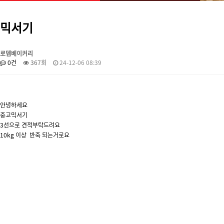
믹서기
로뎀베이커리
0건
367회
24-12-06 08:39
안녕하세요
중고믹서기
3선으로 견적부탁드려요
10kg 이상 반죽 되는거로요