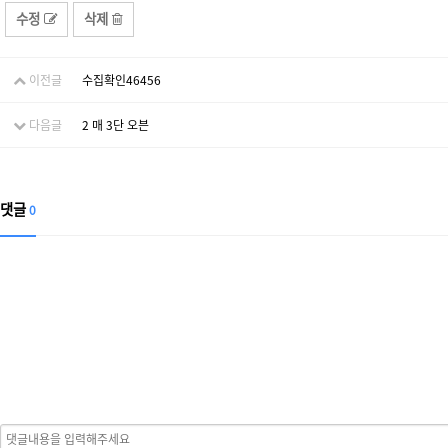
수정
삭제
이전글
수집확인46456
다음글
2 매 3단 오븐
댓글
0