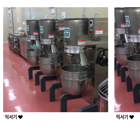
익서기
믹서기