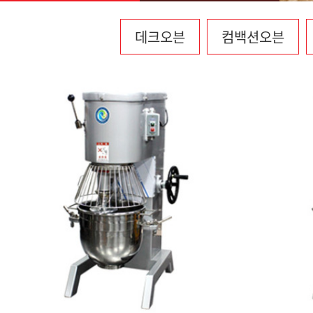
데크오븐
컴백션오븐