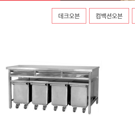
데크오븐
컴백션오븐