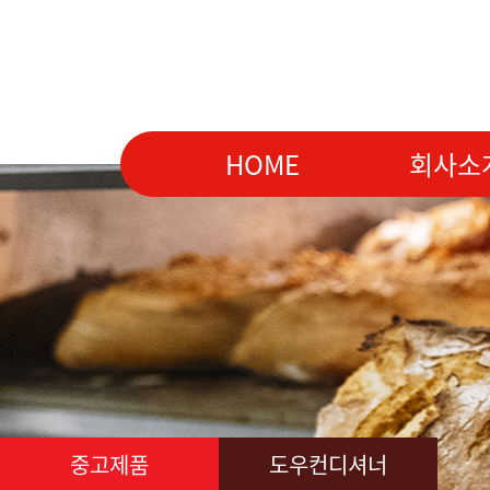
HOME
회사소
중고제품
도우컨디셔너