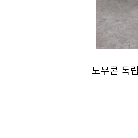
도우콘 독립형 36매용