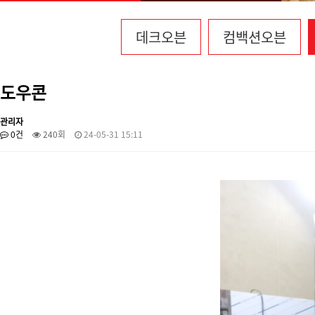
데크오븐
컴백션오븐
도우콘
관리자
0건
240회
24-05-31 15:11