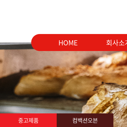
HOME
회사소
중고제품
컴백션오븐