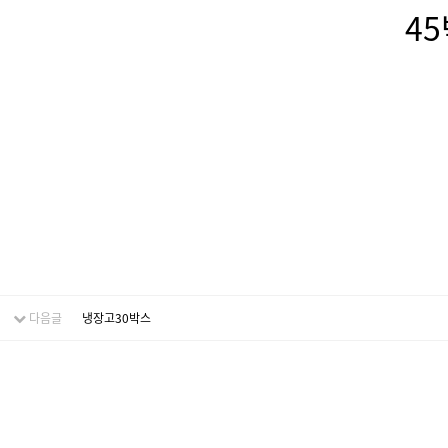
45박스냉동고부성
다음글
냉장고30박스