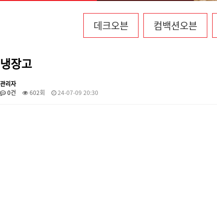
데크오븐
컴백션오븐
냉장고
관리자
0건
602회
24-07-09 20:30