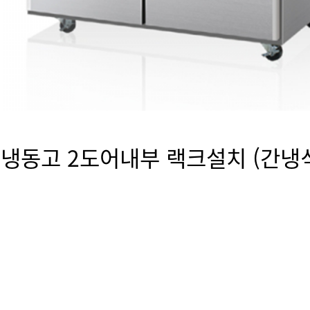
내부 랙크설치 (간냉식