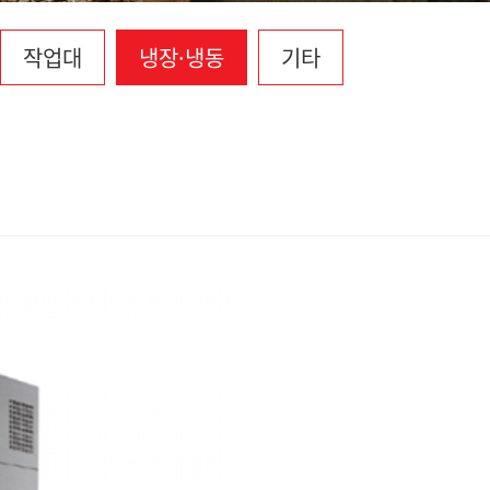
작업대
냉장·냉동
기타