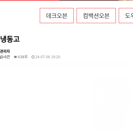
데크오븐
컴백션오븐
도
냉동고
관리자
0건
638회
24-07-06 18:20