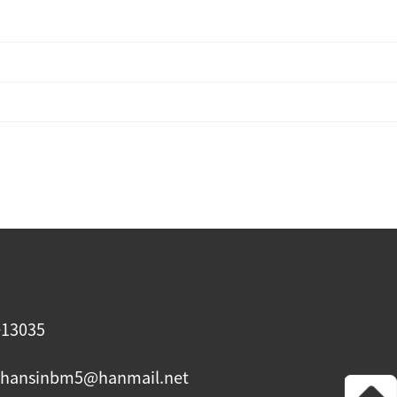
13035
 : hansinbm5@hanmail.net