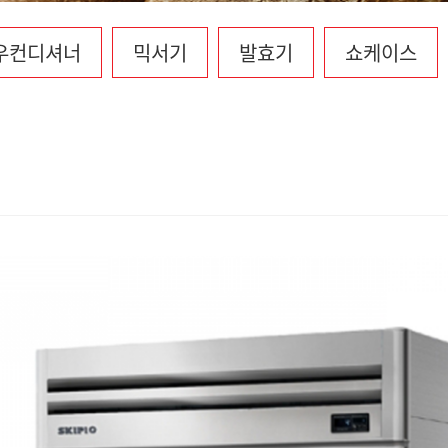
우컨디셔너
믹서기
발효기
쇼케이스