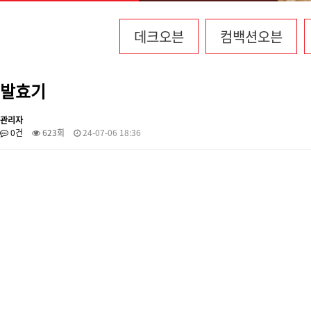
데크오븐
컴백션오븐
발효기
관리자
0건
623회
24-07-06 18:36